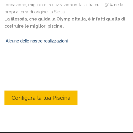
fondazione, migliaia di realizzazioni in Italia, tra cui il 50% nella
propria terra di origine: la Sicilia.
La filosofia, che guida la Olympic Italia, è infatti quella di
costruire le migliori piscine.
Offerte piscine
Alcune delle nostre realizzazioni
L’azienda da anni si occupa del servizio di OFFERTE PISCINE
PREFABRICATE. Per il servizio di OFFERTE PISCINE
PREFABRICATE l’azienda utilizza macchinari specifici e di alta
tecnologia. La progettazione viene eseguita da personale
altamente qualificato e con anni di esperienza nel campo della
OFFERTE PISCINE PREFABRICATE.
Configura la tua Piscina