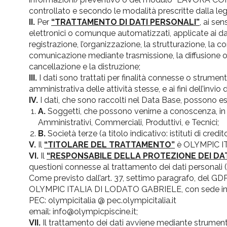
controllato e secondo le modalità prescritte dalla legge
II.
Per
“TRATTAMENTO DI DATI PERSONALI”
, ai se
elettronici o comunque automatizzati, applicate ai dati
registrazione, l’organizzazione, la strutturazione, la c
comunicazione mediante trasmissione, la diffusione o qua
cancellazione e la distruzione;
III.
I dati sono trattati per finalità connesse o strumenta
amministrativa delle attività stesse, e ai fini dell’invi
IV.
I dati, che sono raccolti nel Data Base, possono ess
A.
Soggetti, che possono venirne a conoscenza, in qu
Amministrativi, Commerciali, Produttivi, e Tecnici;
B.
Società terze (a titolo indicativo: istituti di cred
V.
Il
“TITOLARE DEL TRATTAMENTO”
è OLYMPIC ITA
VI.
Il
“RESPONSABILE DELLA PROTEZIONE DEI DAT
questioni connesse al trattamento dei dati personali (
Come previsto dall’art. 37, settimo paragrafo, del GDPR
OLYMPIC ITALIA DI LODATO GABRIELE, con sede in Vi
PEC: olympicitalia @ pec.olympicitalia.it
email: info@olympicpiscine.it;
VII.
Il trattamento dei dati avviene mediante strumenti i