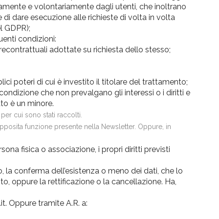
liberamente e volontariamente dagli utenti, che inoltrano
di dare esecuzione alle richieste di volta in volta
el GDPR);
guenti condizioni:
recontrattuali adottate su richiesta dello stesso;
i poteri di cui è investito il titolare del trattamento;
ondizione che non prevalgano gli interessi o i diritti e
ato è un minore.
per cui sono stati raccolti.
l’apposita funzione presente nella Newsletter. Oppure, in
a fisica o associazione, i propri diritti previsti
to, la conferma dell’esistenza o meno dei dati, che lo
to, oppure la rettificazione o la cancellazione. Ha,
it. Oppure tramite A.R. a: