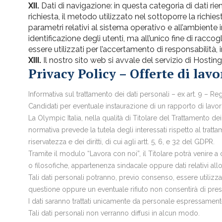
XII.
Dati di navigazione: in questa categoria di dati rient
richiesta, il metodo utilizzato nel sottoporre la richiest
parametri relativi al sistema operativo e all’ambiente 
identificazione degli utenti, ma all’unico fine di raccog
essere utilizzati per l’accertamento di responsabilità, i
XIII.
Il nostro sito web si avvale del servizio di Hosting
Privacy Policy – Offerte di lavo
Informativa sul trattamento dei dati personali – ex art. 9 – 
Candidati per eventuale instaurazione di un rapporto di lavor
La Olympic Italia, nella qualità di Titolare del Trattamento de
normativa prevede la tutela degli interessati rispetto al tratta
riservatezza e dei diritti, di cui agli artt. 5, 6, e 32 del GDPR.
Tramite il modulo “Lavora con noi”, il Titolare potrà venire a 
o filosofiche, appartenenza sindacale oppure dati relativi allo 
Tali dati personali potranno, previo consenso, essere utilizza
questione oppure un eventuale rifiuto non consentirà di pres
I dati saranno trattati unicamente da personale espressamente
Tali dati personali non verranno diffusi in alcun modo.