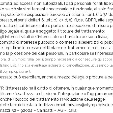
on corretti, ed accessi non autorizzati. I dati personali, forniti 
o se ciò sia strettamente necessario e funzionale, al solo fine 
l rispetto delle disposizioni europee e nazionali (artt. 6 e 32 d
sso, ai sensi dell’art 6, lett. b), c), d, e), f),del GDPR, alle se
tratto di cui l’interessato è parte o all’esecuzione di misure p
go legale al quale è soggetto il titolare del trattamento;
interessi vitali dell’interessato o di un’altra persona fisica;
ompito di interesse pubblico o connesso all’esercizio di pubblic
 legittimo interesse del titolare del trattamento o di terzi, a c
no la protezione dei dati personali, in particolare se l’interess
pra, di Olympic Italia, per il tempo necessario a conseguire gli scopi, 
iling List, fino alla eventuale richiesta di cancellazione, utilizzando 
y@olympicpiscine.it;
eressato può esercitare, anche a mezzo delega o procura a person
DPR, l’interessato ha il diritto di ottenere, in qualunque momen
rificarne l’esattezza o chiederne l’integrazione o l’aggiornamen
o nonché il blocco del trattamento in violazione della legge;
otete fare richiesta all’indirizzo email: privacy@olympicpiscine.
nazzi, 52 – 92024 – Canicattì – AG – Italia;