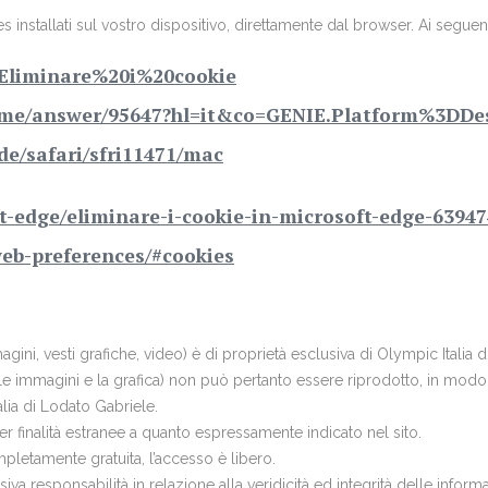
es installati sul vostro dispositivo, direttamente dal browser. Ai segue
b/Eliminare%20i%20cookie
rome/answer/95647?hl=it&co=GENIE.Platform%3DDe
ide/safari/sfri11471/mac
oft-edge/eliminare-i-cookie-in-microsoft-edge-639
web-preferences/#cookies
gini, vesti grafiche, video) è di proprietà esclusiva di Olympic Italia d
logo, le immagini e la grafica) non può pertanto essere riprodotto, in 
talia di Lodato Gabriele.
per finalità estranee a quanto espressamente indicato nel sito.
letamente gratuita, l’accesso è libero.
a responsabilità in relazione alla veridicità ed integrità delle informaz