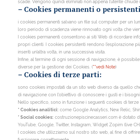
scade. Vengono quindi eliminati non appena l’utente chiude
– Cookies permanenti o persistenti
i cookies permanenti salvano un file sul computer per un lu
loro periodo di scadenza viene rinnovato ogni volta che vie
I cookies permanenti consentono ai siti Web di ricordare inf
propri clienti. I cookies persistenti rendono l’esplorazione p
inseriti un’altra volta, in una successiva visita.
Infine, al termine di ogni sessione di navigazione, è possib
diverse per la gestione dei Cookies. (
**vedi Note
)
– Cookies di terze parti:
sono cookies impostati da un sito web diverso da quello che 
di navigazione con l’obiettivo di conoscere i gusti e i bisogni de
Nello specifico, sono in funzione i seguenti cookies di terze p
* Cookies analitici:
come Google Analytics, New Relic, ShinyS
* Social cookies:
costruzionepiscinecasseri.com è dotato di li
YouTube, Google, Twitter, Instagram, Widget Zopim (live CHA
I cookies che utilizziamo sul nostro sito web, al fine di offrire,
funzionare correttamente.