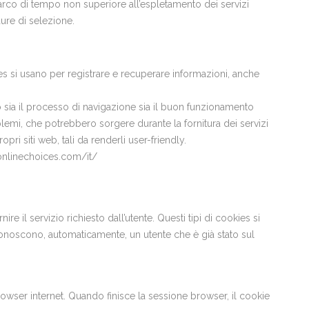
 arco di tempo non superiore all’espletamento dei servizi
dure di selezione.
es si usano per registrare e recuperare informazioni, anche
ano sia il processo di navigazione sia il buon funzionamento
oblemi, che potrebbero sorgere durante la fornitura dei servizi
pri siti web, tali da renderli user-friendly.
ronlinechoices.com/it/
e il servizio richiesto dall’utente. Questi tipi di cookies si
iconoscono, automaticamente, un utente che è già stato sul
rowser internet. Quando finisce la sessione browser, il cookie