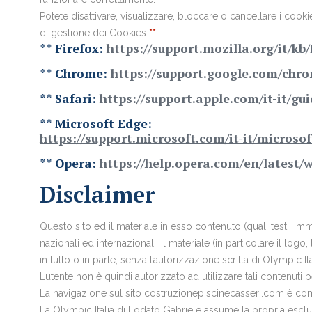
Potete disattivare, visualizzare, bloccare o cancellare i cooki
di gestione dei Cookies
**
.
** Firefox:
https://support.mozilla.org/it/k
** Chrome:
https://support.google.com/ch
** Safari:
https://support.apple.com/it-it/gu
** Microsoft Edge:
https://support.microsoft.com/it-it/micros
** Opera:
https://help.opera.com/en/latest/
Disclaimer
Questo sito ed il materiale in esso contenuto (quali testi, imma
nazionali ed internazionali. Il materiale (in particolare il 
in tutto o in parte, senza l’autorizzazione scritta di Olympic I
L’utente non è quindi autorizzato ad utilizzare tali contenuti 
La navigazione sul sito costruzionepiscinecasseri.com è comp
La Olympic Italia di Lodato Gabriele assume la propria esclusiv