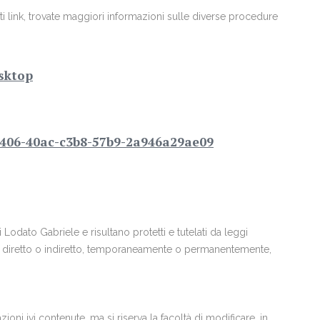
nti link, trovate maggiori informazioni sulle diverse procedure
sktop
47406-40ac-c3b8-57b9-2a946a29ae09
i Lodato Gabriele e risultano protetti e tutelati da leggi
modo diretto o indiretto, temporaneamente o permanentemente,
ioni ivi contenute, ma si riserva la facoltà di modificare, in