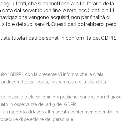
agli utenti, che si connettono al sito, l’orario della
data dal server (buon fine, errore, ecc.), dati e altri
 navigazione vengono acquisiti, non per finalità di
l sito e dei suoi servizi. Questi dati potrebbero, però,
 quale tutela i dati personali in conformità del GDPR.
guito “GDPR”, con la presente Vi informa che la citata
i di correttezza, liceità, trasparenza e di tutela della
ine razziale o etnica, opinioni politiche, convinzioni religiose
ttuato in osservanza dell’art 9 del GDPR.
di un rapporto di lavoro. Il mancato conferimento dei dati in
procedure di selezione del personale.