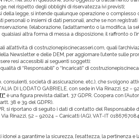
, nel rispetto degli obblighi di riservatezza ivi previsti;
nsi della legge, si intende qualunque operazione o complesso di
 personali o insiemi di dati personali, anche se non registrati 
onservazione, l’elaborazione, l’adattamento o la modifica, la sel
lsiasi altra forma di messa a disposizione, il raffronto o l’inte
li all’attività di costruzionepiscinecasseri.com, quali l’archivi
o della Newsletter e delle DEM, per aggiornare l’utente sulle prom
ere resi accessibili ai seguenti soggetti:
alità di “Responsabili” o “Incaricati” di costruzionepiscineca
ito, consulenti, società di assicurazione, etc.), che svolgono att
LIA DI LODATO GABRIELE, con sede in Via Rinazzi, 52 – 92
I”
è una figura prevista dall’art. 37 GDPR. Coopera con l’Autor
artt. 38 e 39 del GDPR).
, si riportano di seguito i dati di contatto del Responsabile d
a Rinazzi, 52 – 92024 – Canicattì (AG), VAT-IT 0186767084
donei a garantirne la sicurezza, l’esattezza, la pertinenza e la