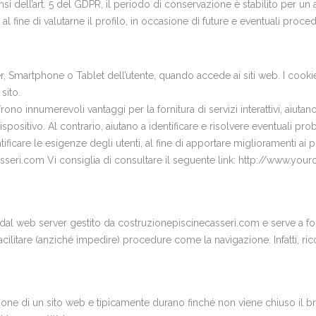
si dell’art. 5 del GDPR, il periodo di conservazione è stabilito per un
 al fine di valutarne il profilo, in occasione di future e eventuali proce
r, Smartphone o Tablet dell’utente, quando accede ai siti web. I cooki
sito.
rono innumerevoli vantaggi per la fornitura di servizi interattivi, aiut
positivo. Al contrario, aiutano a identificare e risolvere eventuali pr
ificare le esigenze degli utenti, al fine di apportare miglioramenti ai pro
sseri.com Vi consiglia di consultare il seguente link: http://www.you
, dal web server gestito da costruzionepiscinecasseri.com e serve a fornir
acilitare (anziché impedire) procedure come la navigazione. Infatti, r
zione di un sito web e tipicamente durano finché non viene chiuso il b