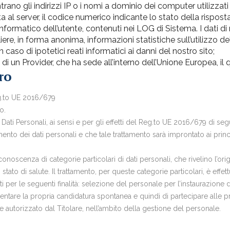
rano gli indirizzi IP o i nomi a dominio dei computer utilizzati d
a al server, il codice numerico indicante lo stato della risposta 
informatico dell’utente, contenuti nei LOG di Sistema. I dati di
liere, in forma anonima, informazioni statistiche sull’utilizzo de
n caso di ipotetici reati informatici ai danni del nostro sito;
 di un Provider, che ha sede all’interno dell’Unione Europea, il
ro
Reg.to UE 2016/679
o.
i Dati Personali, ai sensi e per gli effetti del Reg.to UE 2016/679 di se
mento dei dati personali e che tale trattamento sarà improntato ai princip
conoscenza di categorie particolari di dati personali, che rivelino l’orig
stato di salute. Il trattamento, per queste categorie particolari, è effe
ti per le seguenti finalità: selezione del personale per l’instaurazione 
entare la propria candidatura spontanea e quindi di partecipare alle 
 autorizzato dal Titolare, nell’ambito della gestione del personale.