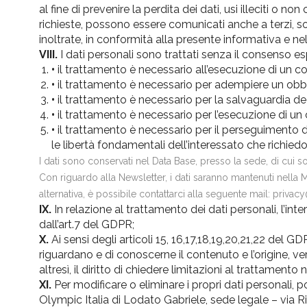
al fine di prevenire la perdita dei dati, usi illeciti o n
richieste, possono essere comunicati anche a terzi, sol
inoltrate, in conformità alla presente informativa e ne
VIII.
I dati personali sono trattati senza il consenso espre
•
il trattamento è necessario all’esecuzione di un con
•
il trattamento è necessario per adempiere un obbli
•
il trattamento è necessario per la salvaguardia degli 
•
il trattamento è necessario per l’esecuzione di un c
•
il trattamento è necessario per il perseguimento del
le libertà fondamentali dell’interessato che richiedo
I dati sono conservati nel Data Base, presso la sede, di cui so
Con riguardo alla Newsletter, i dati saranno mantenuti nella Ma
alternativa, è possibile contattarci alla seguente mail: privac
IX.
In relazione al trattamento dei dati personali, l’int
dall’art.7 del GDPR;
X.
Ai sensi degli articoli 15, 16,17,18,19,20,21,22 del G
riguardano e di conoscerne il contenuto e l’origine, ve
altresì, il diritto di chiedere limitazioni al trattament
XI.
Per modificare o eliminare i propri dati personali, p
Olympic Italia di Lodato Gabriele, sede legale – via Ri