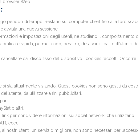
 il browser Web.
:
ngo periodo di tempo. Restano sui computer client fino alla loro sc
ne avviata una nuova sessione.
ormazioni e impostazioni degli utenti, ne studiano il comportamento 
iù pratica e rapida, permettendo, peraltro, di salvare i dati dell’uten
ile cancellare dal disco fisso del dispositivo i cookies raccolti. Occ
si sta attualmente visitando. Questi cookies non sono gestiti da cost
ll’utente, da utilizzare a fini pubblicitari.
arti:
tat o altri.
nk per condividere informazioni sui social network, che utilizzano i co
T), ecc).
 ai nostri utenti, un servizio migliore, non sono necessari per l’accesso a