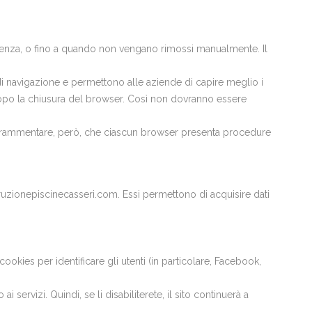
adenza, o fino a quando non vengano rimossi manualmente. Il
di navigazione e permettono alle aziende di capire meglio i
te dopo la chiusura del browser. Così non dovranno essere
orre rammentare, però, che ciascun browser presenta procedure
ruzionepiscinecasseri.com. Essi permettono di acquisire dati
okies per identificare gli utenti (in particolare, Facebook,
i servizi. Quindi, se li disabiliterete, il sito continuerà a