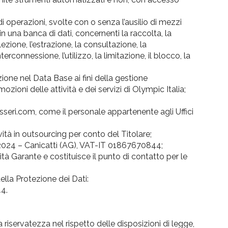
 operazioni, svolte con o senza l’ausilio di mezzi
in una banca di dati, concernenti la raccolta, la
ezione, l’estrazione, la consultazione, la
rconnessione, l’utilizzo, la limitazione, il blocco, la
azione nel Data Base ai fini della gestione
ozioni delle attività e dei servizi di Olympic Italia;
sseri.com, come il personale appartenente agli Uffici
ività in outsourcing per conto del Titolare;
024 – Canicattì (AG), VAT-IT 01867670844;
ità Garante e costituisce il punto di contatto per le
ella Protezione dei Dati:
4.
 riservatezza nel rispetto delle disposizioni di legge,