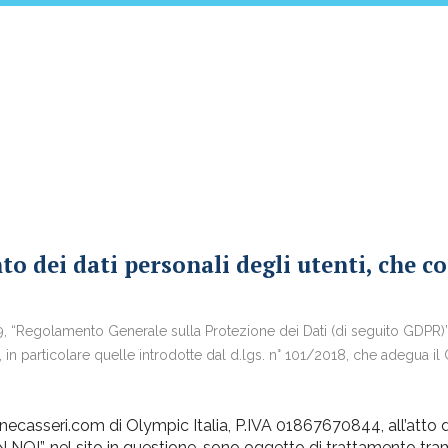
o dei dati personali degli utenti, che co
, “Regolamento Generale sulla Protezione dei Dati (di seguito GDPR)” e
in particolare quelle introdotte dal d.lgs. n° 101/2018, che adegua il 
scinecasseri.com di Olympic Italia, P.IVA 01867670844, all’atto
I”, nel sito in questione, sono oggetto di trattamento tra