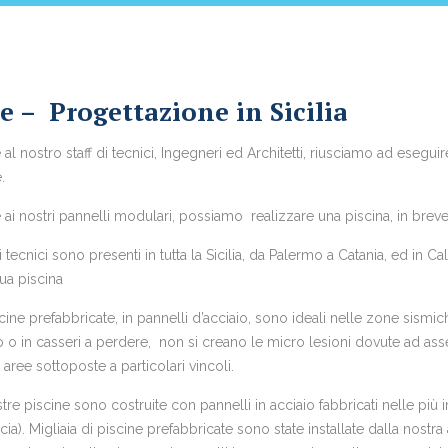
e – Progettazione in Sicilia
 al nostro staff di tecnici, Ingegneri ed Architetti, riusciamo ad esegui
.
Vendita Piscine Prefabbricate
 ai nostri pannelli modulari, possiamo realizzare una piscina, in brev
ri tecnici sono presenti in tutta la Sicilia, da Palermo a Catania, ed in
tua piscina
cine prefabbricate, in pannelli d’acciaio, sono ideali nelle zone sismic
 o in casseri a perdere, non si creano le micro lesioni dovute ad asses
 aree sottoposte a particolari vincoli.
tre piscine sono costruite con pannelli in acciaio fabbricati nelle più 
ia). Migliaia di piscine prefabbricate sono state installate dalla nostra az