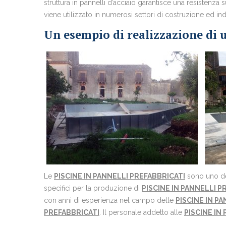
struttura in pannelli d’acciaio garantisce una resistenz
viene utilizzato in numerosi settori di costruzione ed i
Un esempio di realizzazione di u
Le
PISCINE IN PANNELLI PREFABBRICATI
sono uno dei
specifici per la produzione di
PISCINE IN PANNELLI P
con anni di esperienza nel campo delle
PISCINE IN P
PREFABBRICATI
. Il personale addetto alle
PISCINE IN