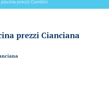
 piscina prezzi Comitini
cina prezzi Cianciana
ianciana