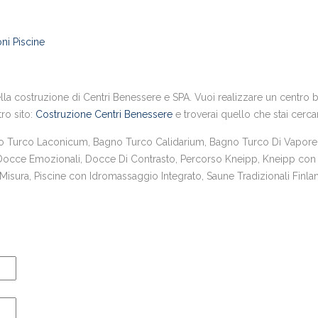
ni Piscine
la costruzione di Centri Benessere e SPA. Vuoi realizzare un centro ben
tro sito:
Costruzione Centri Benessere
e troverai quello che stai cerc
urco Laconicum, Bagno Turco Calidarium, Bagno Turco Di Vapore,
 Docce Emozionali, Docce Di Contrasto, Percorso Kneipp, Kneipp con 
sura, Piscine con Idromassaggio Integrato, Saune Tradizionali Finlan