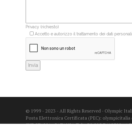
Privacy (richiesto)
Accetto e autorizzo il trattamento dei dati personali
© 1999 - 2023 - All Rights Reserved - Olympic It
Posta Elettronica Certificata (PEC): olympicitalia
SUD ITALIA: CATANIA Tel. +39 095 7410599 - A