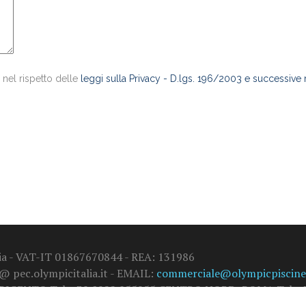
 nel rispetto delle
leggi sulla Privacy - D.lgs. 196/2003 e successive
alia - VAT-IT 01867670844 - REA: 131986
 @ pec.olympicitalia.it - EMAIL:
commerciale@olympicpiscine.
GRIGENTO Tel. +39 0922 855955 CENTRO NORD: ROMA Tel. +3