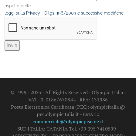
rispetto delle
leggi sulla Privacy - D.lgs. 196/2003 e successive modifiche
© 1999 - 2023 - All Rights Reserved - Olympic Italia -
VAT-IT 01867670844 - REA: 131986
Posta Elettronica Certificata (PEC): olympicitalia @
pec.olympicitalia.it - EMAIL:
commerciale@olympicpiscine.it
SUD ITALIA: CATANIA Tel. +39 095 7410599 -