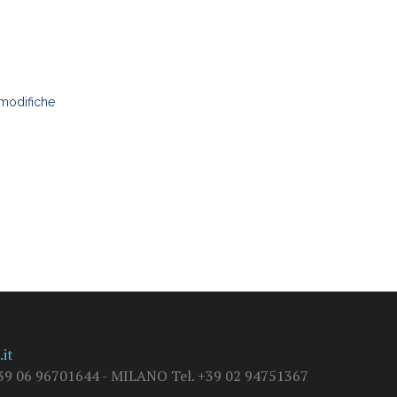
 modifiche
it
9 06 96701644 - MILANO Tel. +39 02 94751367