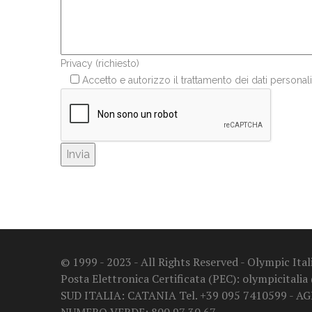
Privacy (richiesto)
Accetto e autorizzo il trattamento dei dati personali
© 1999 - 2023 - All Rights Reserved - Olympic It
Posta Elettronica Certificata (PEC): olympicitalia
SUD ITALIA: CATANIA Tel. +39 095 7410599 - A