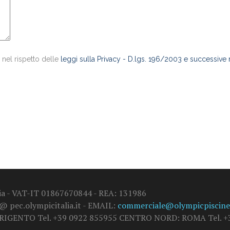
 nel rispetto delle
leggi sulla Privacy - D.lgs. 196/2003 e successive
alia - VAT-IT 01867670844 - REA: 131986
 @ pec.olympicitalia.it - EMAIL:
commerciale@olympicpiscine.
GRIGENTO Tel. +39 0922 855955 CENTRO NORD: ROMA Tel. +3