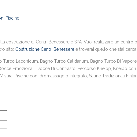
ni Piscine
la costruzione di Centri Benessere e SPA. Vuoi realizzare un centro ben
tro sito:
Costruzione Centri Benessere
e troverai quello che stai cerc
urco Laconicum, Bagno Turco Calidarium, Bagno Turco Di Vapore,
 Docce Emozionali, Docce Di Contrasto, Percorso Kneipp, Kneipp con 
sura, Piscine con Idromassaggio Integrato, Saune Tradizionali Finlan