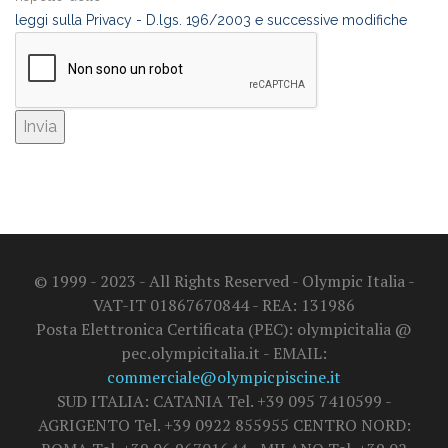
leggi sulla Privacy - D.lgs. 196/2003 e successive modifiche
© 1999 - 2023 - All Rights Reserved - Olympic Italia -
VAT-IT 01867670844 - REA: 131986
Posta Elettronica Certificata (PEC): olympicitalia @
pec.olympicitalia.it - EMAIL:
commerciale@olympicpiscine.it
SUD ITALIA: CATANIA Tel. +39 095 7410599 -
AGRIGENTO Tel. +39 0922 855955 CENTRO NORD: