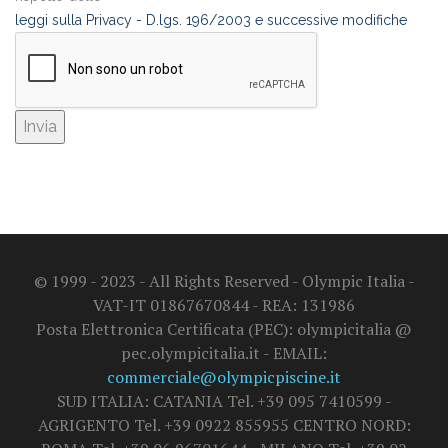
leggi sulla Privacy - D.lgs. 196/2003 e successive modifiche
© 1999 - 2023 - All Rights Reserved - Olympic Italia -
VAT-IT 01867670844 - REA: 131986
Posta Elettronica Certificata (PEC): olympicitalia @
pec.olympicitalia.it - EMAIL:
commerciale@olympicpiscine.it
SUD ITALIA: CATANIA Tel. +39 095 7410599 -
AGRIGENTO Tel. +39 0922 855955 CENTRO NORD: