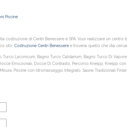
ni Piscine
la costruzione di Centri Benessere e SPA. Vuoi realizzare un centro ben
tro sito:
Costruzione Centri Benessere
e troverai quello che stai cerc
urco Laconicum, Bagno Turco Calidarium, Bagno Turco Di Vapore,
 Docce Emozionali, Docce Di Contrasto, Percorso Kneipp, Kneipp con 
sura, Piscine con Idromassaggio Integrato, Saune Tradizionali Finlan