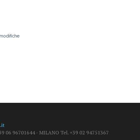
 modifiche
it
9 06 96701644 - MILANO Tel. +39 02 94751367