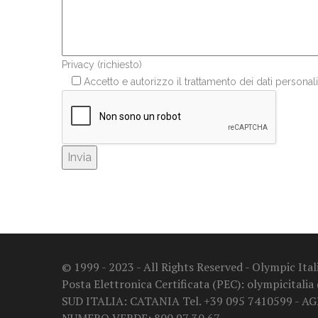
Privacy (richiesto)
Accetto e autorizzo il trattamento dei dati personali
© 1999 - 2023 - All Rights Reserved - Olympic It
Posta Elettronica Certificata (PEC): olympicitalia
SUD ITALIA: CATANIA Tel. +39 095 7410599 - A