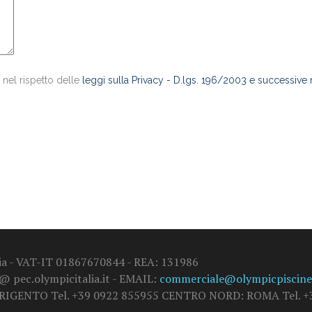
 nel rispetto delle
leggi sulla Privacy - D.lgs. 196/2003 e successive
alia - VAT-IT 01867670844 - REA: 131986
 @ pec.olympicitalia.it - EMAIL:
commerciale@olympicpiscine.
GRIGENTO Tel. +39 0922 855955 CENTRO NORD: ROMA Tel. +3