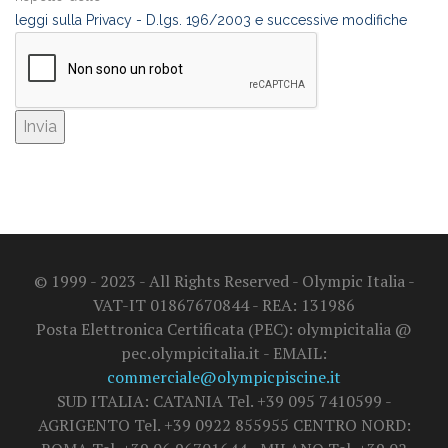
leggi sulla Privacy - D.lgs. 196/2003 e successive modifiche
© 1999 - 2023 - All Rights Reserved - Olympic Italia -
VAT-IT 01867670844 - REA: 131986
Posta Elettronica Certificata (PEC): olympicitalia @
pec.olympicitalia.it - EMAIL:
commerciale@olympicpiscine.it
SUD ITALIA: CATANIA Tel. +39 095 7410599 -
AGRIGENTO Tel. +39 0922 855955 CENTRO NORD: