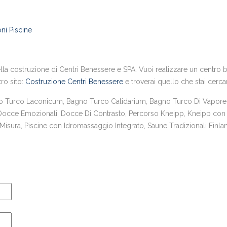
ni Piscine
la costruzione di Centri Benessere e SPA. Vuoi realizzare un centro ben
tro sito:
Costruzione Centri Benessere
e troverai quello che stai cerc
urco Laconicum, Bagno Turco Calidarium, Bagno Turco Di Vapore,
 Docce Emozionali, Docce Di Contrasto, Percorso Kneipp, Kneipp con 
sura, Piscine con Idromassaggio Integrato, Saune Tradizionali Finlan