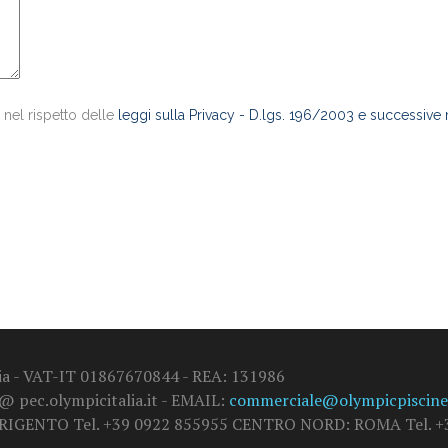
 nel rispetto delle
leggi sulla Privacy - D.lgs. 196/2003 e successive
alia - VAT-IT 01867670844 - REA: 131986
 @ pec.olympicitalia.it - EMAIL:
commerciale@olympicpiscine.
GRIGENTO Tel. +39 0922 855955 CENTRO NORD: ROMA Tel. +3