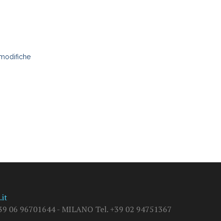
 modifiche
it
9 06 96701644 - MILANO Tel. +39 02 94751367