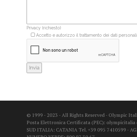
Privacy (richiesto)
Accetto e autorizzo il trattamento dei dati personali
© 1999 - 2023 - All Rights Reserved - Olympic It
Posta Elettronica Certificata (PEC): olympicitalia
SUD ITALIA: CATANIA Tel. +39 095 7410599 - A