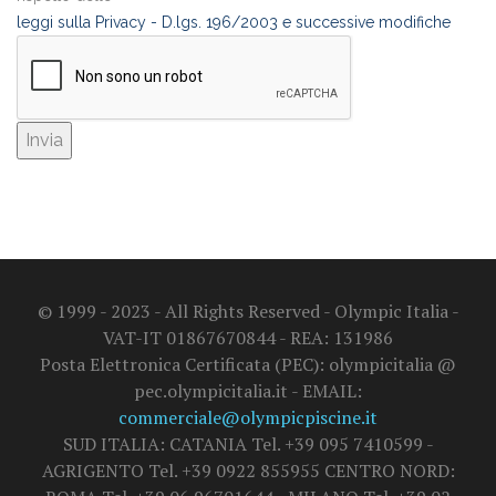
leggi sulla Privacy - D.lgs. 196/2003 e successive modifiche
© 1999 - 2023 - All Rights Reserved - Olympic Italia -
VAT-IT 01867670844 - REA: 131986
Posta Elettronica Certificata (PEC): olympicitalia @
pec.olympicitalia.it - EMAIL:
commerciale@olympicpiscine.it
SUD ITALIA: CATANIA Tel. +39 095 7410599 -
AGRIGENTO Tel. +39 0922 855955 CENTRO NORD: