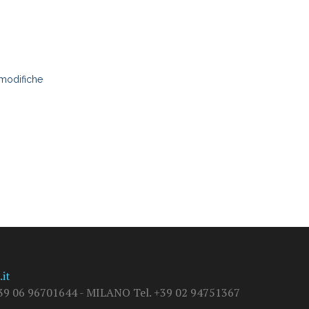
 modifiche
it
9 06 96701644 - MILANO Tel. +39 02 94751367