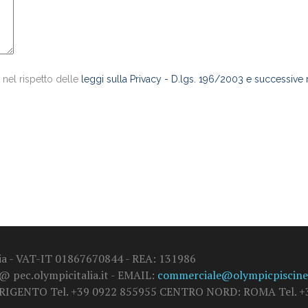
 nel rispetto delle
leggi sulla Privacy - D.lgs. 196/2003 e successive
alia - VAT-IT 01867670844 - REA: 131986
 @ pec.olympicitalia.it - EMAIL:
commerciale@olympicpiscine.
GRIGENTO Tel. +39 0922 855955 CENTRO NORD: ROMA Tel. +3