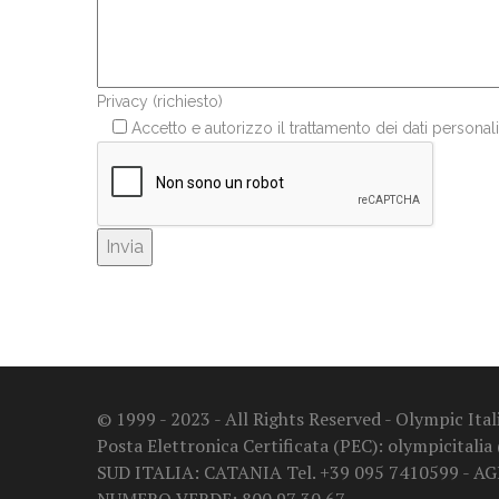
Privacy (richiesto)
Accetto e autorizzo il trattamento dei dati personali
© 1999 - 2023 - All Rights Reserved - Olympic It
Posta Elettronica Certificata (PEC): olympicitalia
SUD ITALIA: CATANIA Tel. +39 095 7410599 - A