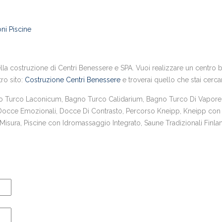
ni Piscine
la costruzione di Centri Benessere e SPA. Vuoi realizzare un centro ben
tro sito:
Costruzione Centri Benessere
e troverai quello che stai cerc
urco Laconicum, Bagno Turco Calidarium, Bagno Turco Di Vapore,
 Docce Emozionali, Docce Di Contrasto, Percorso Kneipp, Kneipp con 
sura, Piscine con Idromassaggio Integrato, Saune Tradizionali Finlan