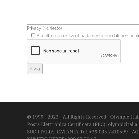
Privacy (richiesto)
Accetto e autorizzo il trattamento dei dati personali
© 1999 - 2023 - All Rights Reserved - Olympic It
Posta Elettronica Certificata (PEC): olympicitalia
SUD ITALIA: CATANIA Tel. +39 095 7410599 - A