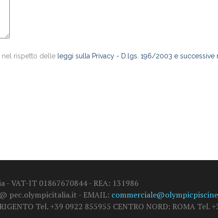
 nel rispetto delle
leggi sulla Privacy - D.lgs. 196/2003 e successive
alia - VAT-IT 01867670844 - REA: 131986
 @ pec.olympicitalia.it - EMAIL:
commerciale@olympicpiscine.
GRIGENTO Tel. +39 0922 855955 CENTRO NORD: ROMA Tel. +3