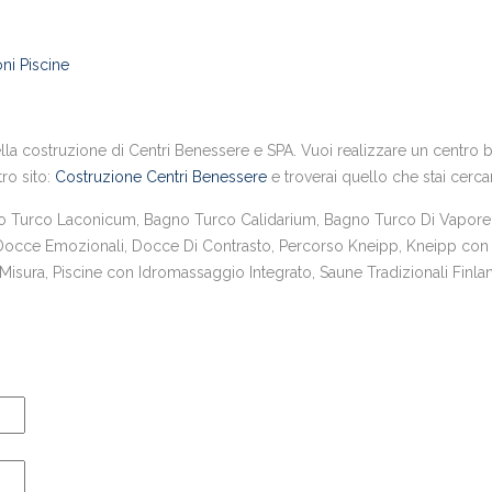
ni Piscine
la costruzione di Centri Benessere e SPA. Vuoi realizzare un centro ben
tro sito:
Costruzione Centri Benessere
e troverai quello che stai cerc
urco Laconicum, Bagno Turco Calidarium, Bagno Turco Di Vapore,
 Docce Emozionali, Docce Di Contrasto, Percorso Kneipp, Kneipp con 
sura, Piscine con Idromassaggio Integrato, Saune Tradizionali Finlan