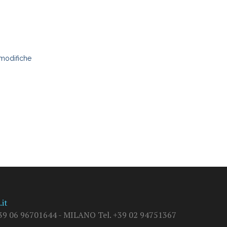
 modifiche
it
9 06 96701644 - MILANO Tel. +39 02 94751367