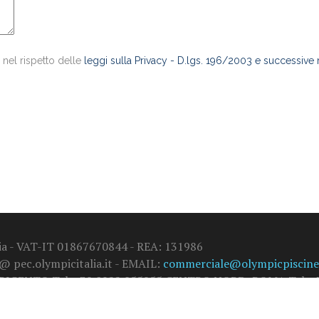
 nel rispetto delle
leggi sulla Privacy - D.lgs. 196/2003 e successive
alia - VAT-IT 01867670844 - REA: 131986
 @ pec.olympicitalia.it - EMAIL:
commerciale@olympicpiscine.
GRIGENTO Tel. +39 0922 855955 CENTRO NORD: ROMA Tel. +3
)