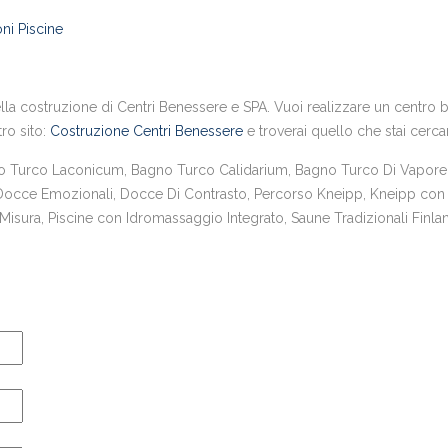
ni Piscine
la costruzione di Centri Benessere e SPA. Vuoi realizzare un centro ben
tro sito:
Costruzione Centri Benessere
e troverai quello che stai cerc
urco Laconicum, Bagno Turco Calidarium, Bagno Turco Di Vapore,
 Docce Emozionali, Docce Di Contrasto, Percorso Kneipp, Kneipp con 
sura, Piscine con Idromassaggio Integrato, Saune Tradizionali Finlan