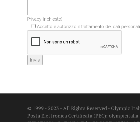
Privacy (richiesto)
Accetto e autorizzo il trattamento dei dati personali
© 1999 - 2023 - All Rights Reserved - Olympic It
Posta Elettronica Certificata (PEC): olympicitalia
SUD ITALIA: CATANIA Tel. +39 095 7410599 - A
NUMERO VERDE: 800 97 30 67
Privacy Policy - Regolamento UE 2016/679 (GDPR