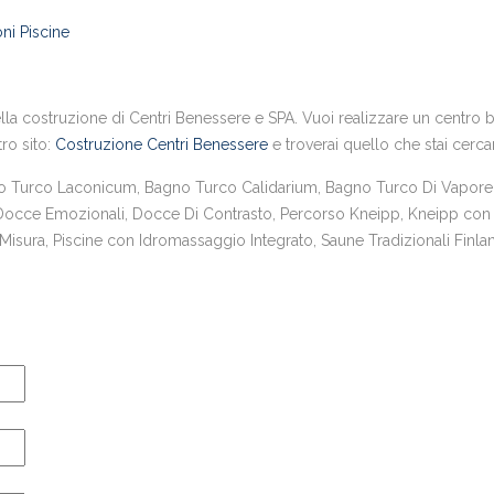
ni Piscine
la costruzione di Centri Benessere e SPA. Vuoi realizzare un centro ben
tro sito:
Costruzione Centri Benessere
e troverai quello che stai cerc
urco Laconicum, Bagno Turco Calidarium, Bagno Turco Di Vapore,
 Docce Emozionali, Docce Di Contrasto, Percorso Kneipp, Kneipp con 
sura, Piscine con Idromassaggio Integrato, Saune Tradizionali Finlan