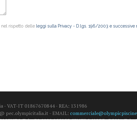
 nel rispetto delle
leggi sulla Privacy - D.lgs. 196/2003 e successive
alia - VAT-IT 01867670844 - REA: 131986
 @ pec.olympicitalia.it - EMAIL:
commerciale@olympicpiscine.
GRIGENTO Tel. +39 0922 855955 CENTRO NORD: ROMA Tel. +3
)