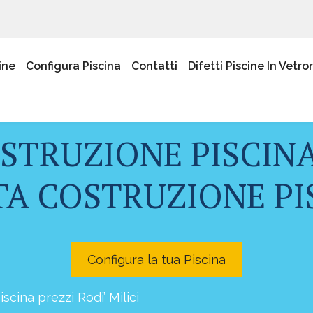
ine
Configura Piscina
Contatti
Difetti Piscine In Vetro
STRUZIONE PISCINA
TA COSTRUZIONE PIS
Configura la tua Piscina
scina prezzi Rodi’ Milici