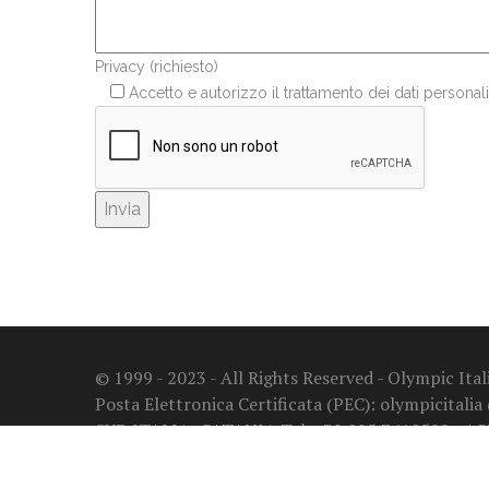
Privacy (richiesto)
Accetto e autorizzo il trattamento dei dati personali
© 1999 - 2023 - All Rights Reserved - Olympic It
Posta Elettronica Certificata (PEC): olympicitalia
SUD ITALIA: CATANIA Tel. +39 095 7410599 - A
NUMERO VERDE: 800 97 30 67
Privacy Policy - Regolamento UE 2016/679 (GDPR