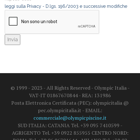
leggi sulla Privacy - D.lgs. 196/2003 e successive modifiche
© 1999 - 2023 - All Rights Reserved - Olympic Italia -
VAT-IT 01867670844 - REA: 131986
Posta Elettronica Certificata (PEC): olympicitalia @
pec.olympicitalia.it - EMAIL:
commerciale@olympicpiscine.it
SUD ITALIA: CATANIA Tel. +39 095 7410599 -
AGRIGENTO Tel. +39 0922 855955 CENTRO NORD: