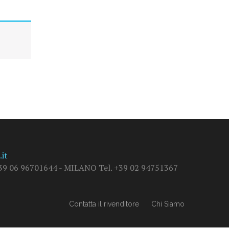
it
9 06 96701644 - MILANO Tel. +39 02 94751367
Contatta il rivenditore
Chi Siamo