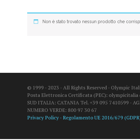
Non è stato trovato nessun prodotto che corrisp
© 1999 - 2023 - All Rights Reserved - Olympic It
Posta Elettronica Certificata (PEC): olympicitalia
SUD ITALIA: CATANIA Tel. +39 095 7410599 - A
NUMERO VERDE: 800 97 30 67
Privacy Policy - Regolamento UE 2016/679 (GDPR