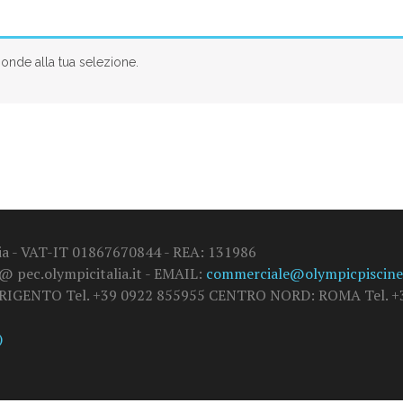
onde alla tua selezione.
alia - VAT-IT 01867670844 - REA: 131986
 @ pec.olympicitalia.it - EMAIL:
commerciale@olympicpiscine.
GRIGENTO Tel. +39 0922 855955 CENTRO NORD: ROMA Tel. +3
)