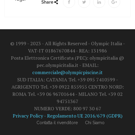
Share
© 1999 - 2023 - All Rights Reserved - Olympic Italia -
VAT-IT 01867670844 - REA: 131986
Posta Elettronica Certificata (PEC): olympicitalia @
pec.olympicitalia.it - EMAIL:
commerciale@olympicpiscine.it
SUD ITALIA: CATANIA Tel. +39 095 7410599 -
AGRIGENTO Tel. +39 0922 855955 CENTRO NORD:
ROMA Tel. +39 06 96701644 - MILANO Tel. +39 02
94751367
NUMERO VERDE: 800 97 30 67
Privacy Policy - Regolamento UE 2016/679 (GDPR)
Contatta il rivenditore
Chi Siamo