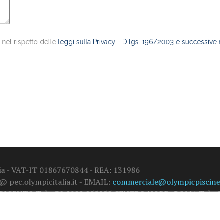
 nel rispetto delle
leggi sulla Privacy - D.lgs. 196/2003 e successive
alia - VAT-IT 01867670844 - REA: 131986
 @ pec.olympicitalia.it - EMAIL:
commerciale@olympicpiscine.
GRIGENTO Tel. +39 0922 855955 CENTRO NORD: ROMA Tel. +3
)