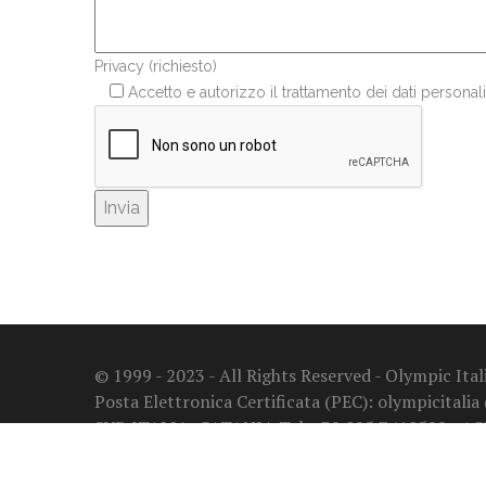
Privacy (richiesto)
Accetto e autorizzo il trattamento dei dati personali
© 1999 - 2023 - All Rights Reserved - Olympic It
Posta Elettronica Certificata (PEC): olympicitalia
SUD ITALIA: CATANIA Tel. +39 095 7410599 - A
NUMERO VERDE: 800 97 30 67
Privacy Policy - Regolamento UE 2016/679 (GDPR