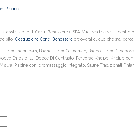
ni Piscine
la costruzione di Centri Benessere e SPA. Vuoi realizzare un centro ben
tro sito:
Costruzione Centri Benessere
e troverai quello che stai cerc
urco Laconicum, Bagno Turco Calidarium, Bagno Turco Di Vapore,
 Docce Emozionali, Docce Di Contrasto, Percorso Kneipp, Kneipp con 
sura, Piscine con Idromassaggio Integrato, Saune Tradizionali Finlan