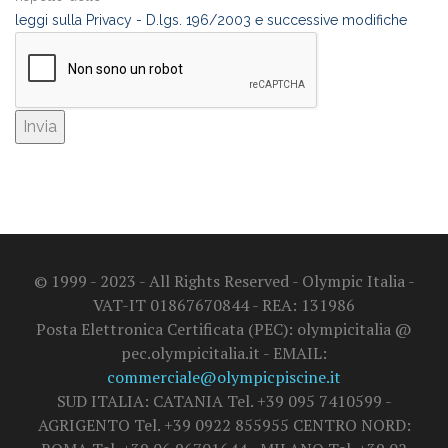
leggi sulla Privacy - D.lgs. 196/2003 e successive modifiche
© 1999 - 2023 - All Rights Reserved - Olympic Italia -
VAT-IT 01867670844 - REA: 131986
Posta Elettronica Certificata (PEC): olympicitalia @
pec.olympicitalia.it - EMAIL:
commerciale@olympicpiscine.it
SUD ITALIA: CATANIA Tel. +39 095 7410599 -
AGRIGENTO Tel. +39 0922 855955 CENTRO NORD: