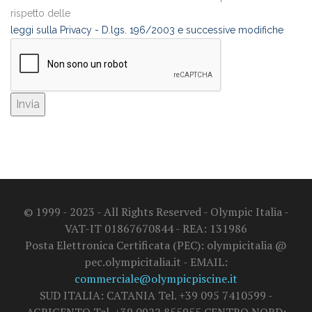
rispetto delle
leggi sulla Privacy - D.lgs. 196/2003 e successive modifiche
© 1999 - 2023 - All Rights Reserved - Olympic Italia -
VAT-IT 01867670844 - REA: 131986
Posta Elettronica Certificata (PEC): olympicitalia @
pec.olympicitalia.it - EMAIL:
commerciale@olympicpiscine.it
SUD ITALIA: CATANIA Tel. +39 095 7410599 -