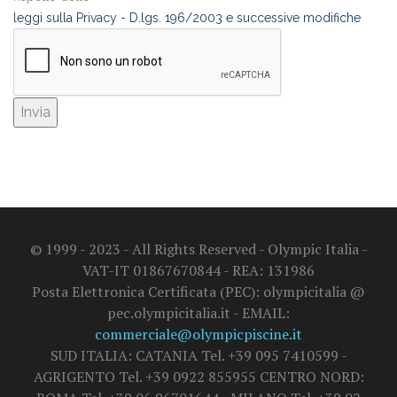
leggi sulla Privacy - D.lgs. 196/2003 e successive modifiche
© 1999 - 2023 - All Rights Reserved - Olympic Italia -
VAT-IT 01867670844 - REA: 131986
Posta Elettronica Certificata (PEC): olympicitalia @
pec.olympicitalia.it - EMAIL:
commerciale@olympicpiscine.it
SUD ITALIA: CATANIA Tel. +39 095 7410599 -
AGRIGENTO Tel. +39 0922 855955 CENTRO NORD: