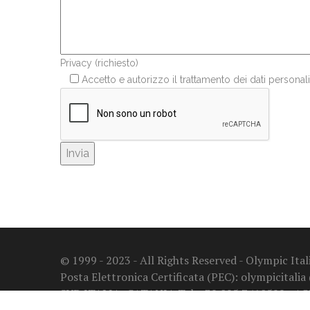
Privacy (richiesto)
Accetto e autorizzo il trattamento dei dati personali
© 1999 - 2023 - All Rights Reserved - Olympic It
Posta Elettronica Certificata (PEC): olympicitalia
SUD ITALIA: CATANIA Tel. +39 095 7410599 - A