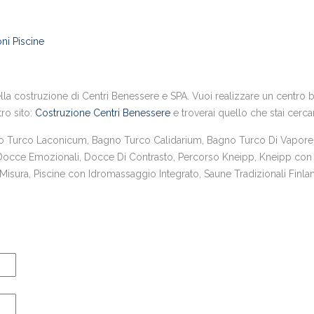
ni Piscine
la costruzione di Centri Benessere e SPA. Vuoi realizzare un centro ben
tro sito:
Costruzione Centri Benessere
e troverai quello che stai cerc
urco Laconicum, Bagno Turco Calidarium, Bagno Turco Di Vapore,
 Docce Emozionali, Docce Di Contrasto, Percorso Kneipp, Kneipp con 
sura, Piscine con Idromassaggio Integrato, Saune Tradizionali Finlan