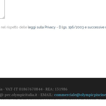
 nel rispetto delle
leggi sulla Privacy - D.lgs. 196/2003 e successive
alia - VAT-IT 01867670844 - REA: 131986
 @ pec.olympicitalia.it - EMAIL:
commerciale@olympicpiscine.
GRIGENTO Tel. +39 0922 855955 CENTRO NORD: ROMA Tel. +3