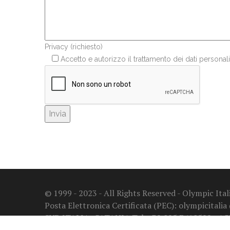
Privacy (richiesto)
Accetto e autorizzo il trattamento dei dati personali
© 1999 - 2023 - All Rights Reserved - Olympic It
Posta Elettronica Certificata (PEC): olympicitalia
SUD ITALIA: CATANIA Tel. +39 095 7410599 - A