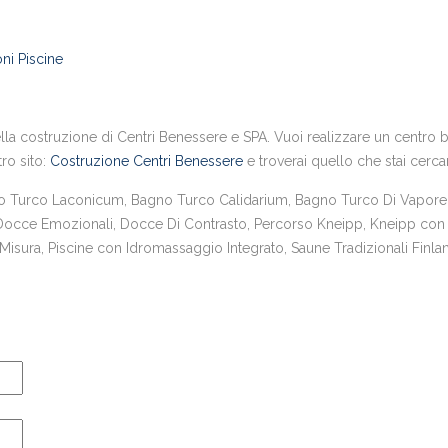
ni Piscine
la costruzione di Centri Benessere e SPA. Vuoi realizzare un centro ben
tro sito:
Costruzione Centri Benessere
e troverai quello che stai cerc
urco Laconicum, Bagno Turco Calidarium, Bagno Turco Di Vapore,
 Docce Emozionali, Docce Di Contrasto, Percorso Kneipp, Kneipp con 
sura, Piscine con Idromassaggio Integrato, Saune Tradizionali Finlan