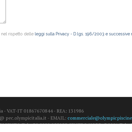
 nel rispetto delle
leggi sulla Privacy - D.lgs. 196/2003 e successive
alia - VAT-IT 01867670844 - REA: 131986
 @ pec.olympicitalia.it - EMAIL:
commerciale@olympicpiscine.
GRIGENTO Tel. +39 0922 855955 CENTRO NORD: ROMA Tel. +3